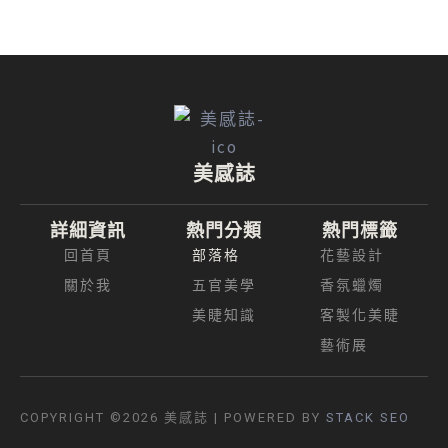
美感誌
詳細資訊
熱門分類
熱門標籤
回首頁
部落格
花藝設計
關於我
五官美學
香氛蠟燭
美睫知識
客製化美睫
藝術展
COPYRIGHT ©2026
美感誌
| POWERED BY
STACK SEO