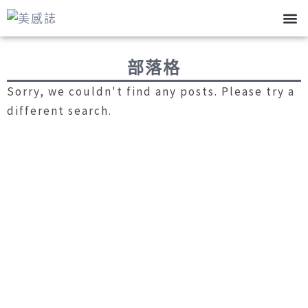
跳
至
關於我
部落格
五官美學
美睫知識
主
部落格
要
內
Sorry, we couldn't find any posts. Please try a
容
different search.